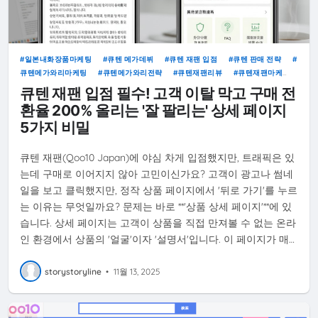
일본내화장품마케팅
큐텐 메가데뷔
큐텐 재팬 입점
큐텐 판매 전략
큐텐메가와리마케팅
큐텐메가와리전략
큐텐재팬리뷰
큐텐재팬마케
팅
큐텐판매자
큐텐 재팬 입점 필수! 고객 이탈 막고 구매 전
환율 200% 올리는 '잘 팔리는' 상세 페이지
5가지 비밀
큐텐 재팬(Qoo10 Japan)에 야심 차게 입점했지만, 트래픽은 있
는데 구매로 이어지지 않아 고민이신가요? 고객이 광고나 썸네
일을 보고 클릭했지만, 정작 상품 페이지에서 '뒤로 가기'를 누르
는 이유는 무엇일까요? 문제는 바로 **'상품 상세 페이지'**에 있
습니다. 상세 페이지는 고객이 상품을 직접 만져볼 수 없는 온라
인 환경에서 상품의 '얼굴'이자 '설명서'입니다. 이 페이지가 매…
storystoryline
•
11월 13, 2025