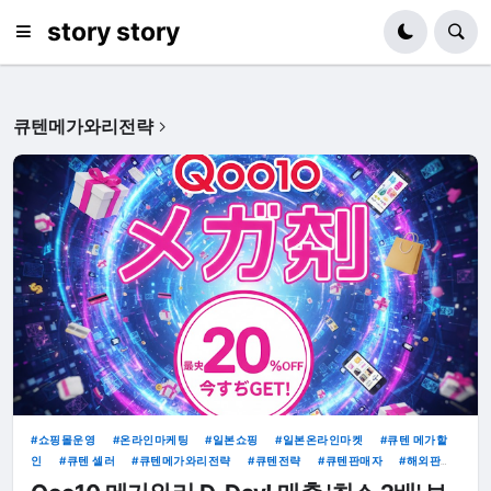
story story
큐텐메가와리전략
쇼핑몰운영
온라인마케팅
일본쇼핑
일본온라인마켓
큐텐 메가할
인
큐텐 셀러
큐텐메가와리전략
큐텐전략
큐텐판매자
해외판
매
QOO10재팬