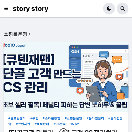
story story
쇼핑몰운영
글로벌셀러
부업
소자본창업
쇼핑몰운영
온라인셀러
온라인창
업
큐텐재팬
해외판매
CS관리
QSM