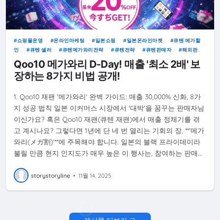
쇼핑몰운영
온라인마케팅
일본쇼핑
일본온라인마켓
큐텐 메가할
인
큐텐 셀러
큐텐메가와리전략
큐텐전략
큐텐판매자
해외판
매
QOO10재팬
Qoo10 메가와리 D-Day! 매출 '최소 2배' 보
장하는 8가지 비법 공개!
1. Qoo10 재팬 '메가와리' 완벽 가이드: 매출 30,000% 신화, 8가
지 성공 법칙 일본 이커머스 시장에서 '대박'을 꿈꾸는 판매자님
이신가요? 혹은 Qoo10 재팬(큐텐 재팬)에서 매출 정체기를 겪
고 계시나요? 그렇다면 1년에 단 네 번 열리는 기회의 장, **'메가
와리(メガ割)'**에 주목해야 합니다. 일본의 블랙 프라이데이라
불릴 만큼 현지 인지도가 매우 높은 이 행사는, 참여하는 판매…
storystoryline
•
11월 14, 2025